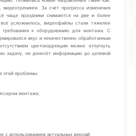
укцию. Появились новые направления такие как:
, видеотренинги. За счёт прогресса изменения
ё чаще праздники снимаются на две и более
 всё усложнилось, видеофайлы стали тяжелее
и требования к оборудованию для монтажа. С
мировался вкус и некачественно обработанным
отсутствием цветокоррекции можно отпугнуть
ою задачу, не донесёт информацию до целевой
я этой проблемы:
иссером монтажа;
;
е с использованием актуальных версий