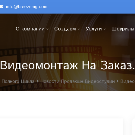
info@breezemg.com
О компании
Создаем
Услуги
Шоурилы
Видеомонтаж На Заказ
 Полного Цикла
Новости Продакшн Видеостудии
Видео