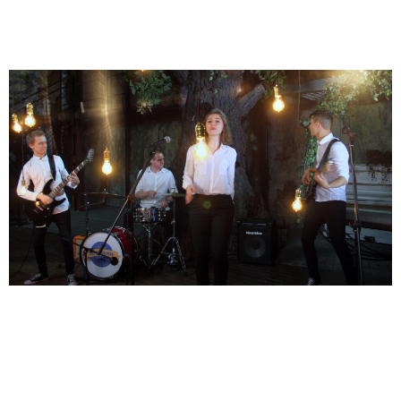
«А ты, моя река»
«Огоньки»