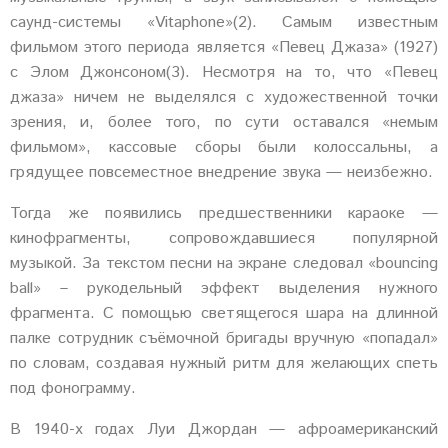
саунд-системы «Vitaphone»(2). Самым известным
фильмом этого периода является «Певец Джаза» (1927)
с Элом Джонсоном(3). Несмотря на то, что «Певец
джаза» ничем не выделялся с художественной точки
зрения, и, более того, по сути оставался «немым
фильмом», кассовые сборы были колоссальны, а
грядущее повсеместное внедрение звука — неизбежно.
Тогда же появились предшественники караоке —
кинофрагменты, сопровождавшиеся популярной
музыкой. За текстом песни на экране следовал «bounсing
ball» – рукодельный эффект выделения нужного
фрагмента. С помощью светящегося шара на длинной
палке сотрудник съёмочной бригады вручную «попадал»
по словам, создавая нужный ритм для желающих спеть
под фонограмму.
В 1940-х годах Луи Джордан — афроамериканский