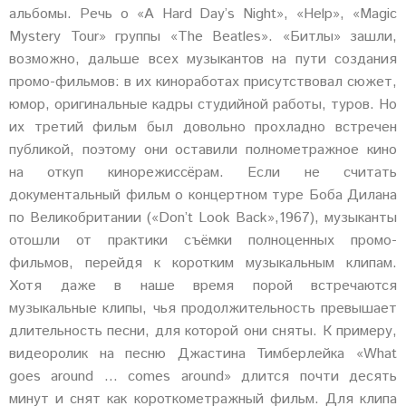
альбомы. Речь о «A Hard Day’s Night», «Help», «Magic
Mystery Tour» группы «The Beatles». «Битлы» зашли,
возможно, дальше всех музыкантов на пути создания
промо-фильмов: в их киноработах присутствовал сюжет,
юмор, оригинальные кадры студийной работы, туров. Но
их третий фильм был довольно прохладно встречен
публикой, поэтому они оставили полнометражное кино
на откуп кинорежиссёрам. Если не считать
документальный фильм о концертном туре Боба Дилана
по Великобритании («Don’t Look Back»,1967), музыканты
отошли от практики съёмки полноценных промо-
фильмов, перейдя к коротким музыкальным клипам.
Хотя даже в наше время порой встречаются
музыкальные клипы, чья продолжительность превышает
длительность песни, для которой они сняты. К примеру,
видеоролик на песню Джастина Тимберлейка «What
goes around … comes around» длится почти десять
минут и снят как короткометражный фильм. Для клипа