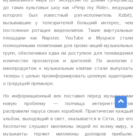
музыкального мира (от экскурсий по домам суперзвёзд
до таких культовых шоу как «Pimp my Ride», ведущим
которого был известный рэп-исполнитель Xzibit),
вызывавшие у телезрителей больший интерес, чем
постоянная ротация видеоклипов. Такие виртуальные
площадки как Napster, YouTube и Myspace стали
полноценными полигонами для промо-акций музыкальных
групп, обеспечивая едва ли доступное для телевидения
количество просмотров и зрителей. По аналогии с
кинопродуктом к музыкальным клипам стали выпускать
тизеры с целью проинформировать целевую аудиторию
о грядущей премьере.
Но информационный век поставил перед музыкантами
новую проблему — полчища интернет-пиратов
расправили паруса своих кораблей. Практически каждый
альбом, выходящий в свет, оказывается в Сети, где его
бесплатно слушают миллионы людей по всему миру, а
музыканты теряют миллионы долларов прибыли.