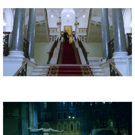
«Так легче»
«Очи черные»