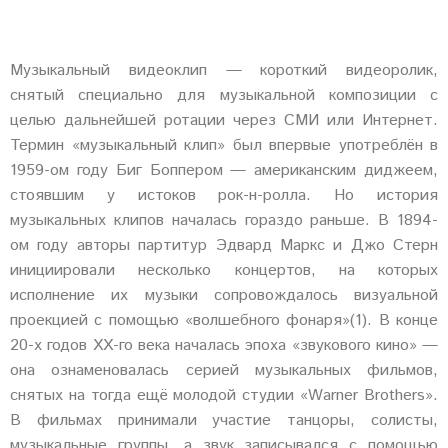
Музыкальный видеоклип — короткий видеоролик,
снятый специально для музыкальной композиции с
целью дальнейшей ротации через СМИ или Интернет.
Термин «музыкальный клип» был впервые употреблён в
1959-ом году Биг Боппером — американским диджеем,
стоявшим у истоков рок-н-ролла. Но история
музыкальных клипов началась гораздо раньше. В 1894-
ом году авторы партитур Эдвард Маркс и Джо Стерн
инициировали несколько концертов, на которых
исполнение их музыки сопровождалось визуальной
проекцией с помощью «волшебного фонаря»(1). В конце
20-х годов XX-го века началась эпоха «звукового кино» —
она ознаменовалась серией музыкальных фильмов,
снятых на тогда ещё молодой студии «Warner Brothers».
В фильмах принимали участие танцоры, солисты,
музыкальные группы, а звук записывался с помощью