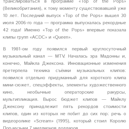
транслироваться в программе «Top of the Pops»
(Великобритания), к тому моменту существовавшей уже
10 лет. Последний выпуск «Top of the Pops» вышел 30
июля 2006-го года — программа выпускалась рекордные
42 года! Именно «Top of the Pops» впервые показала
клипы групп «ACDC» и «Queen».
В 1981-ом году появился первый круглосуточный
музыкальный канал — MTV. Началась эра Мадонны и,
конечно, Майкла Джексона. Инновационные изменения
претерпела техника съёмки музыкальных клипов:
появился отдельно придуманный для короткого клипа
мини-сюжет, спецэффекты, элементы художественного
кино, необычные операторские ракурсы,
мультипликация. Вырос бюджет клипов — Майклу
Джексону принадлежит пять рекордов стоимости
клипов, один из которых не побит до сих пор: речь о
видеоролике «Scream» (1995), который стоил Королю
Поп-музыки 7 миллионов долларов.