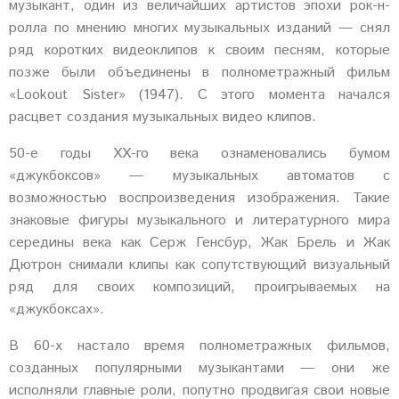
музыкант, один из величайших артистов эпохи рок-н-
ролла по мнению многих музыкальных изданий — снял
ряд коротких видеоклипов к своим песням, которые
позже были объединены в полнометражный фильм
«Lookout Sister» (1947). С этого момента начался
расцвет создания музыкальных видео клипов.
50-е годы XX-го века ознаменовались бумом
«джукбоксов» — музыкальных автоматов с
возможностью воспроизведения изображения. Такие
знаковые фигуры музыкального и литературного мира
середины века как Серж Генсбур, Жак Брель и Жак
Дютрон снимали клипы как сопутствующий визуальный
ряд для своих композиций, проигрываемых на
«джукбоксах».
В 60-х настало время полнометражных фильмов,
созданных популярными музыкантами — они же
исполняли главные роли, попутно продвигая свои новые