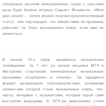
специально досняли немузыкальные сцены с участием
музы Вуди Аллена актрисы Скарлет Йоханнсон. «What
goes around … comes around» получил мультиплатиновый
статус, чем подтвердил, что киновставки по-прежнему
работают на благо музыкального клипа, если ими не
увлекаться.
В начале 70-х годов зародилось музыкальное
телевидение. За 7 лет до начала вещания MTV в
Австралии стартовали еженедельные музыкальные
программы «Countdown» и «Sounds». Так зародился
формат музыкальной тележурналистики, основными
элементами которой стали музыкальные клипы, топ-
чарты, интервью с музыкантами, которые порой сами
выступали ведущими. В 1974-ом видеоклипы стали