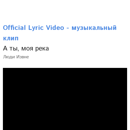
Official Lyric Video - музыкальный
клип
А ты, моя река
Люди Извне