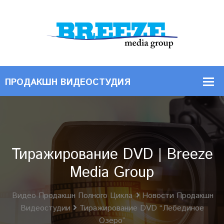
Тиражирование DVD | Breeze
Media Group
Видео Продакшн Полного Цикла
Новости Продакшн
Видеостудии
Тиражирование DVD “Лебединое
Озеро”