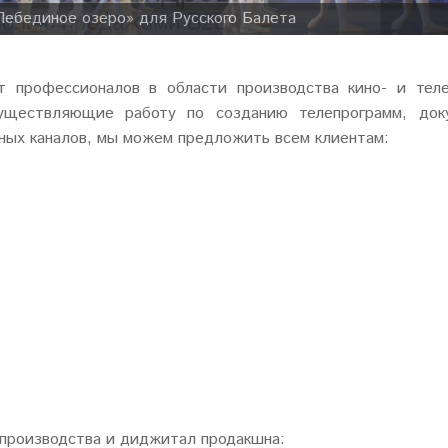
Лебединое озеро» для Русского Балета
перта
т профессионалов в области производства кино- и тел
уществляющие работу по созданию телепрограмм, док
ьных каналов, мы можем предложить всем клиентам:
опроизводства и диджитал продакшна: