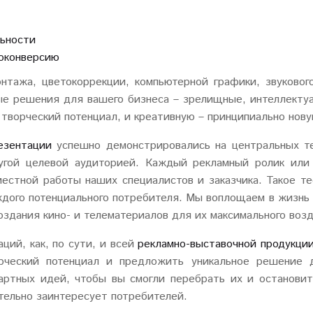
льности
роконверсию
нтажа, цветокоррекции, компьютерной графики, звуково
ые решения для вашего бизнеса – зрелищные, интеллекту
 творческий потенциал, и креативную – принципиально нову
езентации
успешно демонстрировались на центральных те
угой целевой аудиторией. Каждый рекламный ролик или 
местной работы наших специалистов и заказчика. Такое те
дого потенциального потребителя. Мы воплощаем в жизнь и
оздания кино- и телематериалов для их максимального воз
ций, как, по сути, и всей
рекламно-выставочной продукци
рческий потенциал и предложить уникальное решение д
артных идей, чтобы вы смогли перебрать их и останови
тельно заинтересует потребителей.