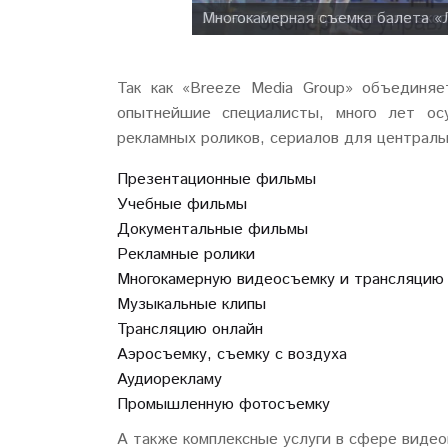
Многокамерная съемка балета «
Личная бизнес-презентация экс
Так как «Breeze Media Group» объединяе
опытнейшие специалисты, много лет ос
рекламных роликов, сериалов для централ
Презентационные фильмы
Учебные фильмы
Документальные фильмы
Рекламные ролики
Многокамерную видеосъемку и трансляцию
Музыкальные клипы
Трансляцию онлайн
Аэросъемку, съемку с воздуха
Аудиорекламу
Промышленную фотосъемку
А также комплексные услуги в сфере виде