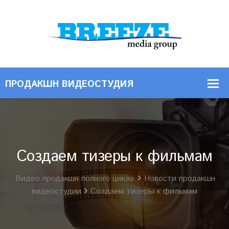
Создаем тизеры к фильмам
Видео продакшн полного цикла
Новости продакшн
видеостудии
Создаем тизеры к фильмам