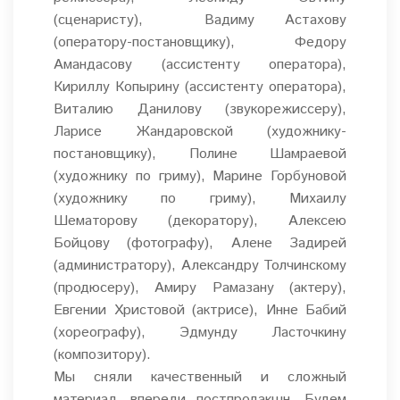
(сценаристу), Вадиму Астахову
(оператору-постановщику), Федору
Амандасову (ассистенту оператора),
Кириллу Копырину (ассистенту оператора),
Виталию Данилову (звукорежиссеру),
Ларисе Жандаровской (художнику-
постановщику),
Полине Шамраевой
(художнику по гриму),
Марине Горбуновой
(художнику по гриму), Михаилу
Шематорову (декоратору), Алексею
Бойцову (фотографу), Алене Задирей
(администратору), Александру Толчинскому
(продюсеру), Амиру Рамазану (актеру),
Евгении Христовой (актрисе), Инне Бабий
(
хореографу
), Эдмунду Ласточкину
(композитору).
Мы сняли качественный и сложный
материал, впереди постпродакшн. Будем