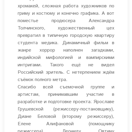
хромакей, сложная работа художников по
гриму и костюму и конечно графика. А вот
поместье продюсера Александра
Толчинского, художественный цех
превратил в типичную городскую квартиру
студента медика. Динамичный фильм в
жанре хоррор наполнен загадками,
индийской мифологией и вампирскими
интригами. Такого ещё не видел
Российский зритель. С нетерпением ждём
съёмок полного метра.
Спасибо всей съемочной группе и
артистам, принимавшим участие в
разработке и подготовке проекта:
Ярославе
Грушевской (р
ежиссеру-постановщику),
Диане Беловой (второму режиссеру),
Елене Алифановой (помощнику
режиссера), Леониду Овтину