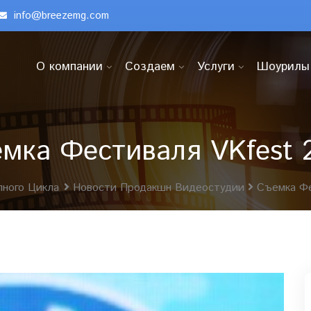
info@breezemg.com
О компании
Создаем
Услуги
Шоурилы
мка Фестиваля VKfest 
ного Цикла
Новости Продакшн Видеостудии
Съемка Фе