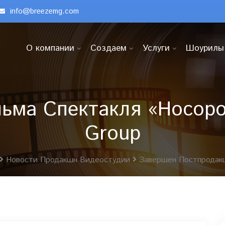
info@breezemg.com
О компании
Создаем
Услуги
Шоурилы
ма Спектакля «Носорог
Group
Новости Продакшн Видеостудии
Завершен Постпродак