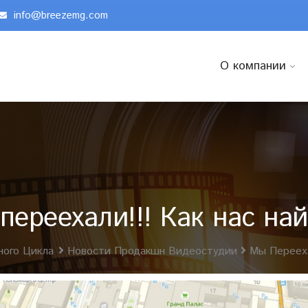
info@breezemg.com
О компании
переехали!!! Как нас най
ного Цикла
Новости Продакшн Видеостудии
Мы Перееха