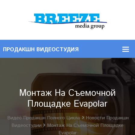
Монтаж На Съемочной
Площадке Evapolar
Видео Продакшн Полного Цикла
Новости Продакшн
Видеостудии
Монтаж На Съемочной Площадке
Evapolar