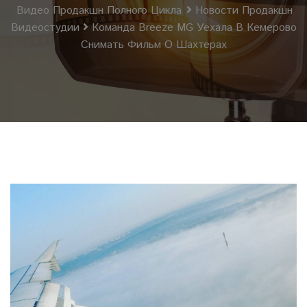
Видео Продакшн Полного Цикла
Новости Продакшн
Видеостудии
Команда Breeze MG Уехала В Кемерово
Снимать Фильм О Шахтерах