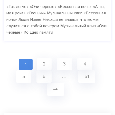
«Так легче» «Очи черные» «Бессонная ночь» «А ты,
моя река» «Огоньки» Музыкальный клип «Бессонная
ночь» Люди Извне Никогда не знаешь что может
случиться с тобой вечером Музыкальный клип «Очи
черные» Ко Дню памяти
2
3
4
1
5
6
…
61